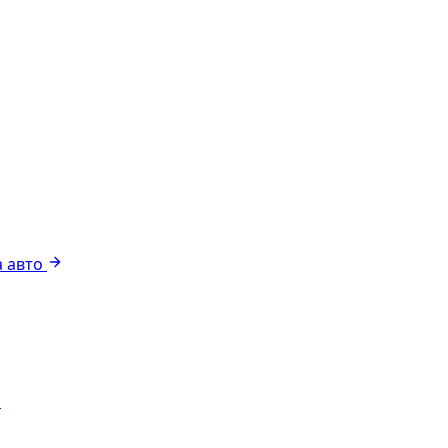
 авто
я