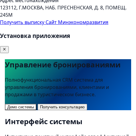
Адрес местонахождения
123112, Г.МОСКВА, НАБ. ПРЕСНЕНСКАЯ, Д. 8, ПОМЕЩ.
245М
Получить выписку
Сайт Минэкономразвития
Установка приложения
Управление бронированиями
Полнофункциональная CRM система для
управления бронированиями, клиентами и
продажами в туристическом бизнесе.
Демо системы
Получить консультацию
Интерфейс системы