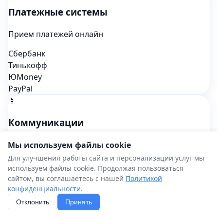
Платежные системы
Прием платежей онлайн
Сбербанк
Тинькофф
ЮMoney
PayPal
📱
Коммуникации
Каналы связи с клиентами
Мы используем файлы cookie
Для улучшения работы сайта и персонализации услуг мы
WhatsApp
используем файлы cookie. Продолжая пользоваться
Telegram
сайтом, вы соглашаетесь с нашей
Политикой
Viber
конфиденциальности
.
Email
Отклонить
Принять
📊